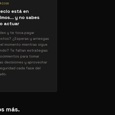
RICOS
recio está en
imos… y no sabes
o actuar
des y te toca pagar
stos? ¿Esperas y arriesgas
r el momento mientras sigue
ndo? Te faltan estrategias
ocimientos para tomar
s decisiones y aprovechar
eguridad cada fase del
ado.
os más.