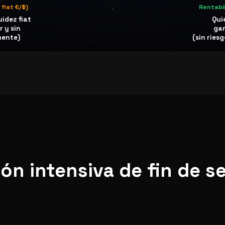
 fiat €/$)
Rentabi
uidez fiat
Qui
 y sin
gar
mente)
(sin riesg
ón intensiva de fin de s