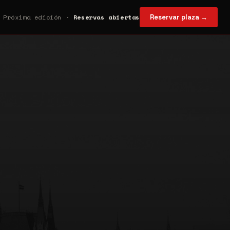
Próxima edición ·
Reservas abiertas
Reservar plaza →