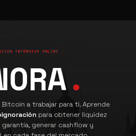
ACIÓN INTENSIVA ONLINE
NORA
.
Bitcoin a trabajar para ti. Aprende
pignoración
para obtener liquidez
garantía, generar cashflow y
al en cada fase del mercado.