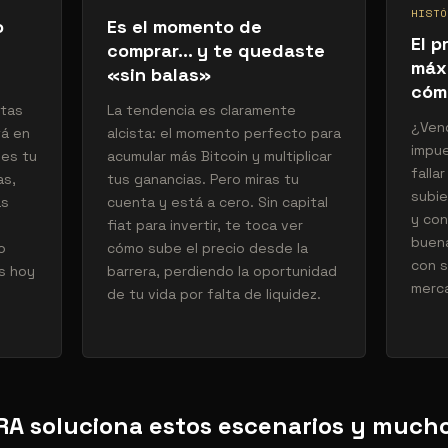
HISTÓ
o
Es el momento de
El p
comprar… y te quedaste
máx
«sin balas»
cóm
itas
La tendencia es claramente
¿Ven
tá en
alcista: el momento perfecto para
impue
des tu
acumular más Bitcoin y multiplicar
falla
as,
tus ganancias. Pero miras tu
subie
as
cuenta y está a cero. Sin capital
y con
fiat para invertir, te toca ver
buena
o
cómo sube el precio desde la
con s
s hoy
barrera, perdiendo la oportunidad
merc
de tu vida por falta de liquidez.
A soluciona estos escenarios y much