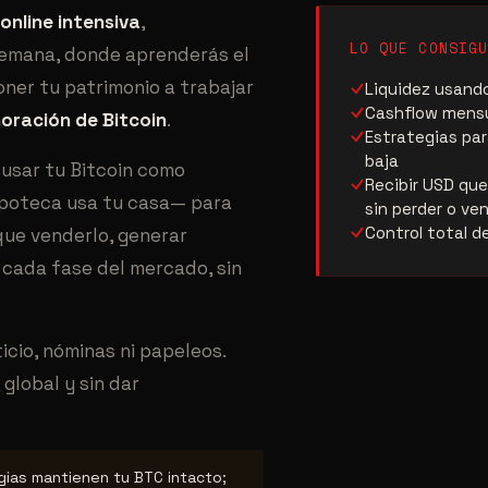
online intensiva
,
LO QUE CONSIGU
semana, donde aprenderás el
ner tu patrimonio a trabajar
Liquidez usand
Cashflow mensu
oración de Bitcoin
.
Estrategias par
baja
 usar tu Bitcoin como
Recibir USD qu
ipoteca usa tu casa— para
sin perder o ve
Control total de
que venderlo, generar
cada fase del mercado, sin
icio, nóminas ni papeleos.
global y sin dar
ias mantienen tu BTC intacto;