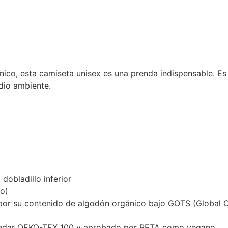
co, esta camiseta unisex es una prenda indispensable. Es 
dio ambiente.
dobladillo inferior
lo)
s por su contenido de algodón orgánico bajo GOTS (Global O
estándar OEKO-TEX 100 y aprobado por PETA como vegano